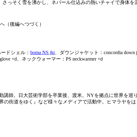
。さっそく雪を沸かし、ネパール仕込みの熱いチャイで身体を
岳へ（後編へつづく）
k、ハードシェル：
boma NS jkt
、ダウンジャケット：concordia down
love +d、ネックウォーマー：PS neckwarmer +d
講師。日大芸術学部を卒業後、渡米。NYを拠点に世界を巡り、2
『世界の街道をゆく』など様々なメディアで活動中。ヒマラヤを