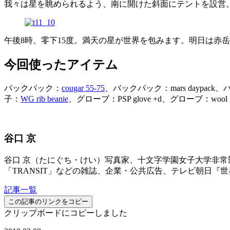
我々は星を眺められるよう、南に開けた斜面にテントを設営
午後8時、零下15度。満天の星が世界を包みます。明日は赤
今回使ったアイテム
バックパック：
cougar 55-75
、バックパック：mars daypac
子：
WG rib beanie
、グローブ：PSP glove +d、グローブ：wool g
谷口 京
谷口 京（たにぐち・けい）写真家、十文字学園女子大学非常勤
「TRANSIT」などの雑誌、企業・公共広告、テレビ朝日
記事一覧
この記事のリンクをコピー
クリップボードにコピーしました