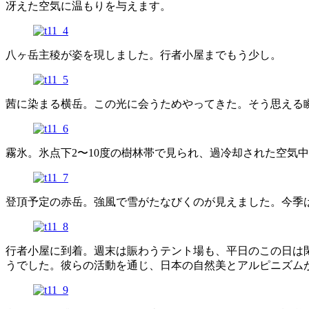
冴えた空気に温もりを与えます。
八ヶ岳主稜が姿を現しました。行者小屋までもう少し。
茜に染まる横岳。この光に会うためやってきた。そう思える
霧氷。氷点下2〜10度の樹林帯で見られ、過冷却された空気
登頂予定の赤岳。強風で雪がたなびくのが見えました。今季
行者小屋に到着。週末は賑わうテント場も、平日のこの日は
うでした。彼らの活動を通じ、日本の自然美とアルピニズム